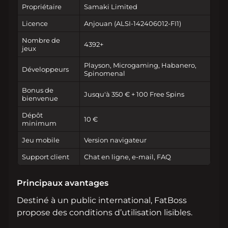
Propriétaire
Samaki Limited
Licence
Anjouan (ALSI-142406012-FI1)
Nombre de
4392+
jeux
Playson, Microgaming, Habanero,
Développeurs
Spinomenal
Bonus de
Jusqu'à 350 € + 100 Free Spins
bienvenue
Dépôt
10 €
minimum
Jeu mobile
Version navigateur
Support client
Chat en ligne, e-mail, FAQ
Principaux avantages
Destiné à un public international, FatBoss
propose des conditions d’utilisation lisibles.