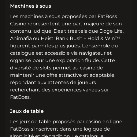
Machines à sous
Les machines à sous proposées par FatBoss
Casino représentent une part majeure de son
contenu ludique. Des titres tels que Doge Life,
Animafia ou Heist: Bank Rush – Hold & Win™
figurent parmi les plus joués. L’ensemble du
catalogue est accessible via navigateur et
organisé pour une exploration fluide. Cette
diversité de slots permet au casino de
maintenir une offre attractive et adaptable,
répondant aux attentes de joueurs
recherchant des expériences variées sur
FatBoss.
Jeux de table
Les jeux de table proposés par casino en ligne
FatBoss s’inscrivent dans une logique de
simplicité et de tradition. Le catalogue