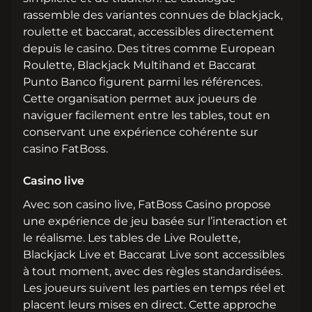
rassemble des variantes connues de blackjack,
roulette et baccarat, accessibles directement
depuis le casino. Des titres comme European
Roulette, Blackjack Multihand et Baccarat
Punto Banco figurent parmi les références.
Cette organisation permet aux joueurs de
naviguer facilement entre les tables, tout en
conservant une expérience cohérente sur
casino FatBoss.
Casino live
Avec son casino live, FatBoss Casino propose
une expérience de jeu basée sur l’interaction et
le réalisme. Les tables de Live Roulette,
Blackjack Live et Baccarat Live sont accessibles
à tout moment, avec des règles standardisées.
Les joueurs suivent les parties en temps réel et
placent leurs mises en direct. Cette approche