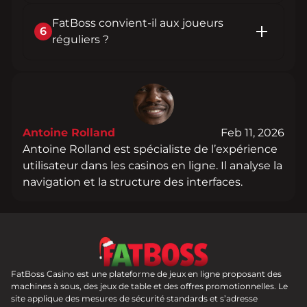
FatBoss convient-il aux joueurs
6
réguliers ?
Antoine Rolland
Feb 11, 2026
Antoine Rolland est spécialiste de l’expérience
utilisateur dans les casinos en ligne. Il analyse la
navigation et la structure des interfaces.
FatBoss Casino est une plateforme de jeux en ligne proposant des
machines à sous, des jeux de table et des offres promotionnelles. Le
site applique des mesures de sécurité standards et s’adresse