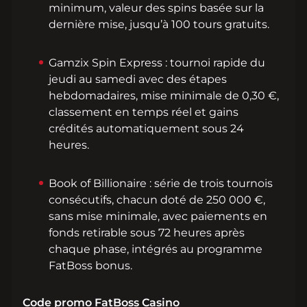
minimum, valeur des spins basée sur la
dernière mise, jusqu’à 100 tours gratuits.
Gamzix Spin Express : tournoi rapide du
jeudi au samedi avec des étapes
hebdomadaires, mise minimale de 0,30 €,
classement en temps réel et gains
crédités automatiquement sous 24
heures.
Book of Billionaire : série de trois tournois
consécutifs, chacun doté de 250 000 €,
sans mise minimale, avec paiements en
fonds retirable sous 72 heures après
chaque phase, intégrés au programme
FatBoss bonus.
Code promo FatBoss Casino