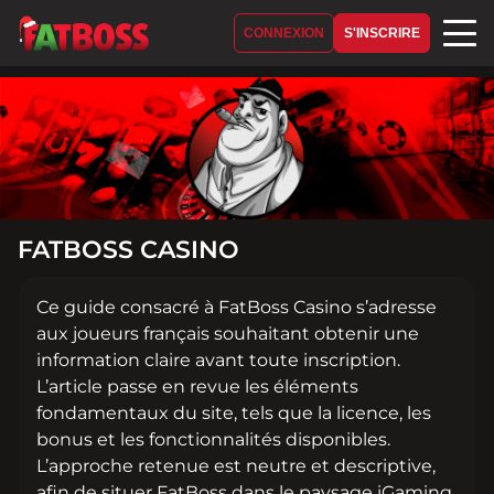
S'INSCRIRE
CONNEXION
FATBOSS СASINO
Ce guide consacré à FatBoss Casino s’adresse
aux joueurs français souhaitant obtenir une
information claire avant toute inscription.
L’article passe en revue les éléments
fondamentaux du site, tels que la licence, les
bonus et les fonctionnalités disponibles.
L’approche retenue est neutre et descriptive,
afin de situer FatBoss dans le paysage iGaming