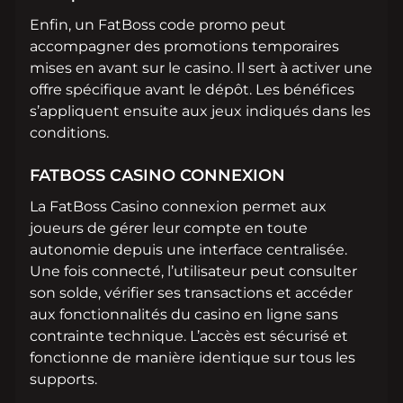
Enfin, un FatBoss code promo peut
accompagner des promotions temporaires
mises en avant sur le casino. Il sert à activer une
offre spécifique avant le dépôt. Les bénéfices
s’appliquent ensuite aux jeux indiqués dans les
conditions.
FATBOSS CASINO CONNEXION
La FatBoss Casino connexion permet aux
joueurs de gérer leur compte en toute
autonomie depuis une interface centralisée.
Une fois connecté, l’utilisateur peut consulter
son solde, vérifier ses transactions et accéder
aux fonctionnalités du casino en ligne sans
contrainte technique. L’accès est sécurisé et
fonctionne de manière identique sur tous les
supports.