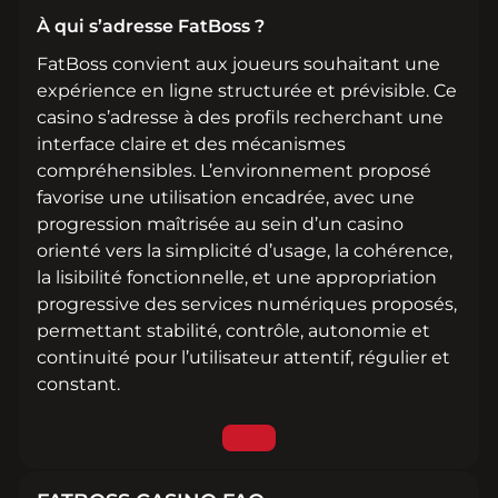
À qui s’adresse FatBoss ?
FatBoss convient aux joueurs souhaitant une
expérience en ligne structurée et prévisible. Ce
casino s’adresse à des profils recherchant une
interface claire et des mécanismes
compréhensibles. L’environnement proposé
favorise une utilisation encadrée, avec une
progression maîtrisée au sein d’un casino
orienté vers la simplicité d’usage, la cohérence,
la lisibilité fonctionnelle, et une appropriation
progressive des services numériques proposés,
permettant stabilité, contrôle, autonomie et
continuité pour l’utilisateur attentif, régulier et
constant.