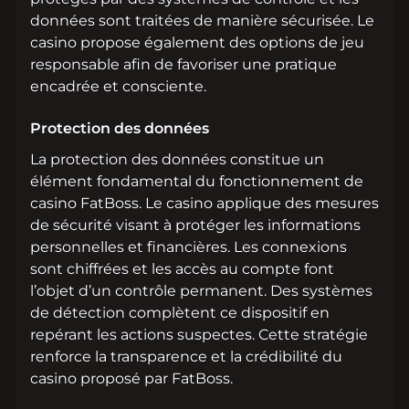
données sont traitées de manière sécurisée. Le
casino propose également des options de jeu
responsable afin de favoriser une pratique
encadrée et consciente.
Protection des données
La protection des données constitue un
élément fondamental du fonctionnement de
casino FatBoss. Le casino applique des mesures
de sécurité visant à protéger les informations
personnelles et financières. Les connexions
sont chiffrées et les accès au compte font
l’objet d’un contrôle permanent. Des systèmes
de détection complètent ce dispositif en
repérant les actions suspectes. Cette stratégie
renforce la transparence et la crédibilité du
casino proposé par FatBoss.