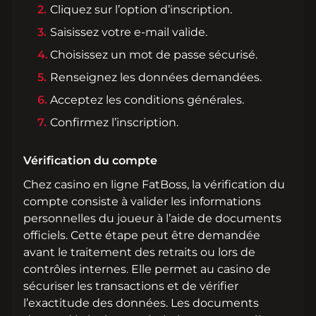
Cliquez sur l’option d’inscription.
Saisissez votre e-mail valide.
Choisissez un mot de passe sécurisé.
Renseignez les données demandées.
Acceptez les conditions générales.
Confirmez l’inscription.
Vérification du compte
Chez casino en ligne FatBoss, la vérification du
compte consiste à valider les informations
personnelles du joueur à l’aide de documents
officiels. Cette étape peut être demandée
avant le traitement des retraits ou lors de
contrôles internes. Elle permet au casino de
sécuriser les transactions et de vérifier
l’exactitude des données. Les documents