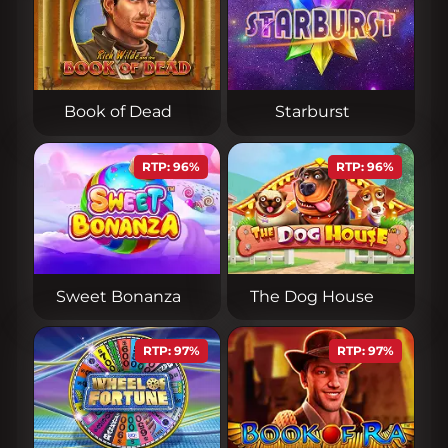
Code promo FatBoss Casino
FatBoss Casino connexion
Book of Dead
Starburst
FatBoss Casino inscription
Vérification du compte
RTP: 96%
RTP: 96%
Jeux disponibles sur FatBoss Casino
Machines à sous
Jeux de table
Sweet Bonanza
The Dog House
Casino live
RTP: 97%
RTP: 97%
Mini-jeux et jackpots
Fournisseurs de jeux chez FatBoss Casino
FatBoss Casino mobile