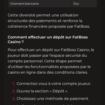
Virement bancaire
Oui
Ou
Cette diversité permet une utilisation
structurée des paiements et renforce la
cohérence financière proposée par FatBoss.
Comment effectuer un dépôt sur FatBoss
Casino ?
Pour effectuer un dépôt sur FatBoss Casino, le
joueur doit passer par l’espace sécurisé du
compte personnel. Cette étape permet
d’utiliser les fonctionnalités proposées par le
casino en ligne dans des conditions claires.
Connectez-vous à votre compte joueur.
Ouvrez la section « Dépôt ».
Choisissez une méthode de paiement.